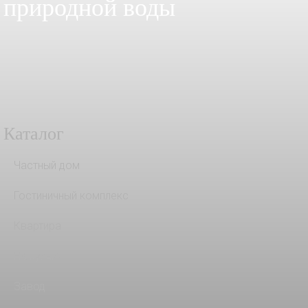
природной воды
Каталог
Частный дом
Гостиничный комплекс
Квартира
На кухню
Завод