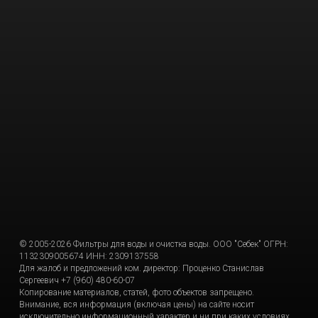
© 2005-2026 Фильтры для воды и очистка воды. ООО "Себек" ОГРН:
1132309005674 ИНН: 2309137558
Для жалоб и предложений ком. директор: Проценко Станислав
Сергеевич +7 (960) 480-60-07
Копирование материалов, статей, фото объектов запрещено.
Внимание, вся информация (включая цены) на сайте носит
исключительно информационный характер и ни при каких условиях