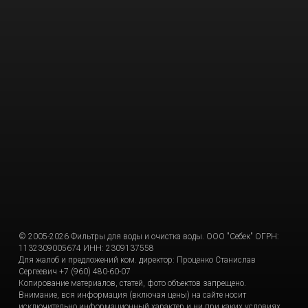
© 2005-2026 Фильтры для воды и очистка воды. ООО "Себек" ОГРН:
1132309005674 ИНН: 2309137558
Для жалоб и предложений ком. директор: Проценко Станислав
Сергеевич +7 (960) 480-60-07
Копирование материалов, статей, фото объектов запрещено.
Внимание, вся информация (включая цены) на сайте носит
исключительно информационный характер и ни при каких условиях