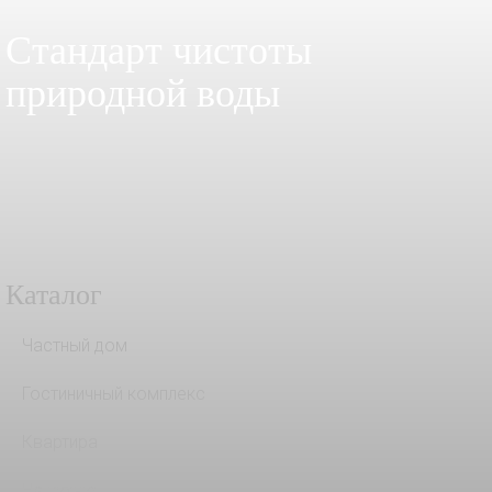
Стандарт чистоты
природной воды
Каталог
Частный дом
Гостиничный комплекс
Квартира
На кухню