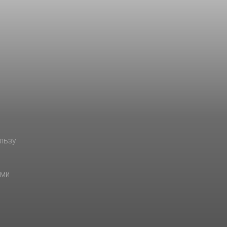
льзу
ами