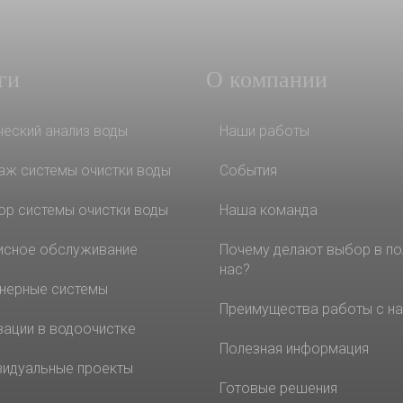
ги
О компании
ческий анализ воды
Наши работы
аж системы очистки воды
События
ор системы очистки воды
Наша команда
исное обслуживание
Почему делают выбор в по
нас?
нерные системы
Преимущества работы с н
вации в водоочистке
Полезная информация
видуальные проекты
Готовые решения