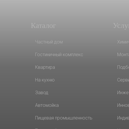
Каталог
Услу
Частный дом
Хими
Гостиничный комплекс
Монт
Квартира
Подб
На кухню
Серв
Завод
Инже
Автомойка
Инно
Пищевая промышленность
Инди