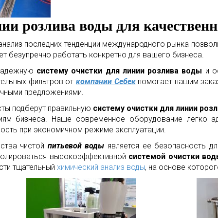
ии розлива воды для качественн
анализ последних тенденции международного рынка позволи
т безупречно работать конкретно для вашего бизнеса.
 надежную
систему очистки для линии розлива воды
и о
тельных фильтров от
компании Себек
помогает нашим зака
ичными предложениями.
исты подберут правильную
систему очистки для линии роз
иям бизнеса. Наше современное оборудование легко ад
ость при экономичном режиме эксплуатации.
дства чистой
питьевой воды
является ее безопасность дл
тролироваться высокоэффективной
системой очистки вод
сти тщательный
химический анализ воды
, на основе которо