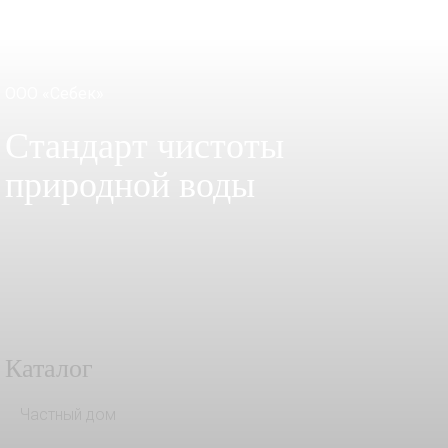
ООО «Себек»
Стандарт чистоты
природной воды
Каталог
Частный дом