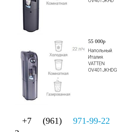
OV401JKHD
55 000р
Напольный.
Италия.
VATTEN
OV401JKHDG
+7 (961)
971-99-22