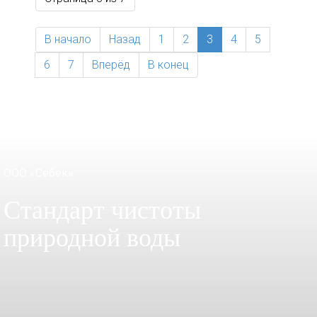
В начало
Назад
1
2
3
4
5
6
7
Вперёд
В конец
ООО «Себек»
Стандарт чистоты
природной воды