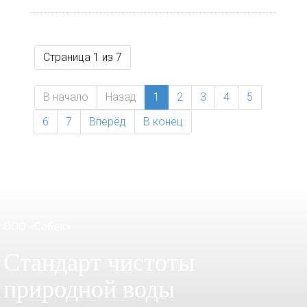
Страница 1 из 7
В начало
Назад
1
2
3
4
5
6
7
Вперёд
В конец
ООО «Себек»
Стандарт чистоты
природной воды