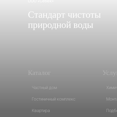
ООО «Себек»
Стандарт чистоты
природной воды
Каталог
Услу
Частный дом
Хими
Гостиничный комплекс
Монт
Квартира
Подб