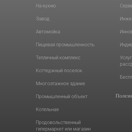
На кухню
Серв
Завод
Инже
Автомойка
Инно
Пищевая промышленность
Инди
Тепличный комплекс
Услуг
расс
Коттеджный поселок
Бесп
Многоэтажное здание
Полезн
Промышленный объект
Котельная
Продовольственный
гипермаркет или магазин