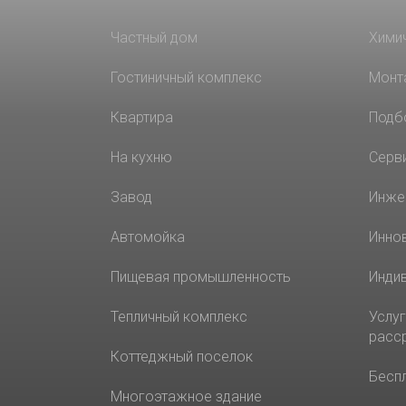
Частный дом
Хими
Гостиничный комплекс
Монт
Квартира
Подб
На кухню
Серв
Завод
Инже
Автомойка
Инно
Пищевая промышленность
Инди
Тепличный комплекс
Услуг
расс
Коттеджный поселок
Бесп
Многоэтажное здание