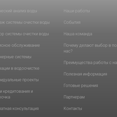
ческий анализ воды
Наши работы
аж системы очистки воды
События
ор системы очистки воды
Наша команда
исное обслуживание
Почему делают выбор в по
нас?
нерные системы
Преимущества работы с н
вации в водоочистке
Полезная информация
видуальные проекты
Готовые решения
и кредитования и
рочка
Партнерам
латная консультация
Контакты