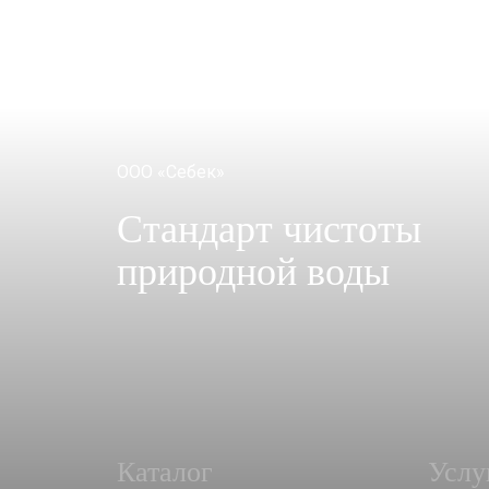
ООО «Себек»
Стандарт чистоты
природной воды
Каталог
Услу