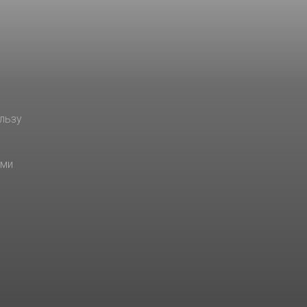
льзу
ами